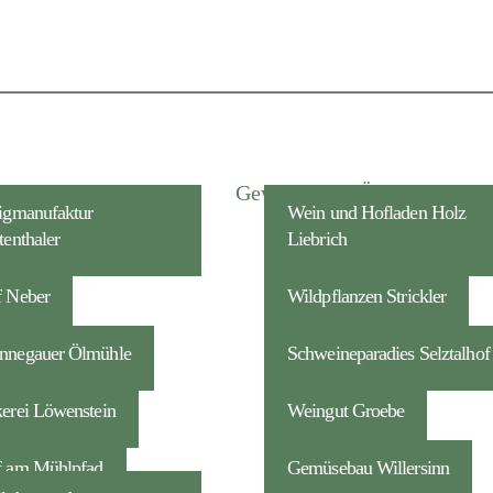
Fleisch
Gemüse
Gewürze und Öle
Honig
igmanufaktur
Wein und Hofladen Holz
tenthaler
Liebrich
 Neber
Wildpflanzen Strickler
negauer ­Ölmühle
Schweineparadies Selztalhof
erei Löwenstein
Weingut Groebe
 am Mühlpfad
Gemüsebau Willersinn