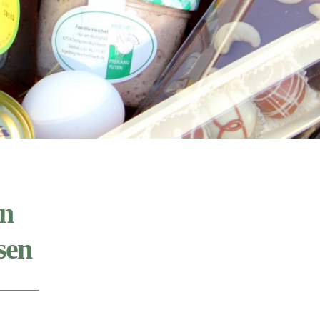
en
sen