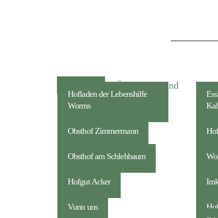
Show All
Äpfel
Brand
Eier
Hofladen der Lebenshilfe
Ess
Worms
Kal
Obsthof ­Zimmermann
Hof
Obsthof am Schlehbaum
Won
Hofgut Acker
Imk
Vunn uns
Hof