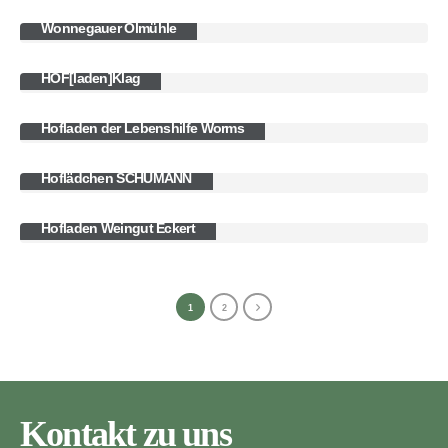
Wonnegauer ­Ölmühle
HOF[laden]Klag
Hofladen der Lebenshilfe Worms
Hoflädchen ­SCHUMANN
Hofladen Weingut Eckert
1
2
Kontakt zu uns