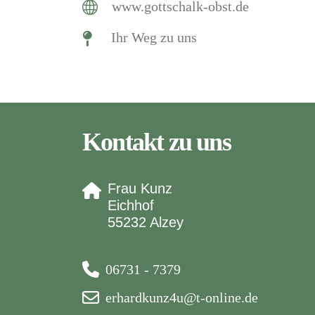
www.gottschalk-obst.de
Ihr Weg zu uns
Kontakt zu uns
Frau Kunz
Eichhof
55232 Alzey
06731 - 7379
erhardkunz4u@t-online.de