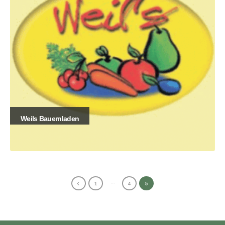
Weils Bauernladen
…
1
4
5