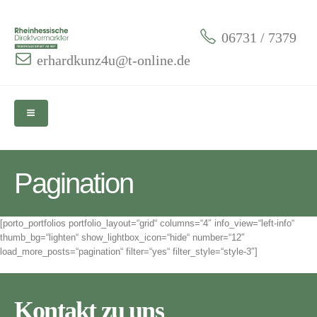
06731 / 7379
erhardkunz4u@t-online.de
Pagination
[porto_portfolios portfolio_layout=“grid“ columns=“4″ info_view=“left-info“
thumb_bg=“lighten“ show_lightbox_icon=“hide“ number=“12″
load_more_posts=“pagination“ filter=“yes“ filter_style=“style-3″]
Kontakt zu uns