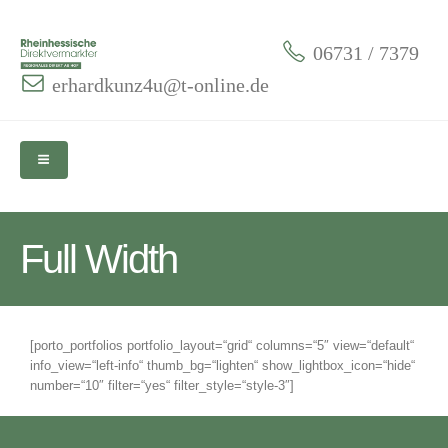
06731 / 7379
erhardkunz4u@t-online.de
Full Width
[porto_portfolios portfolio_layout=“grid“ columns=“5″ view=“default“
info_view=“left-info“ thumb_bg=“lighten“ show_lightbox_icon=“hide“
number=“10″ filter=“yes“ filter_style=“style-3″]