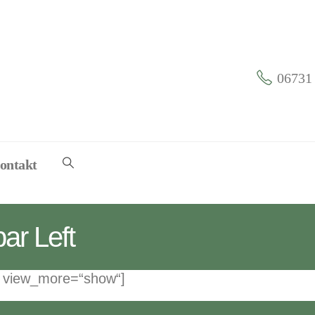
06731 
ontakt
ar Left
″ view_more=“show“]